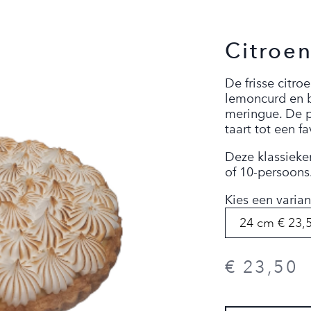
Citroe
De frisse citr
lemoncurd en 
meringue. De p
taart tot een fa
Deze klassieker
of 10-persoons
Kies een varian
€ 23,50